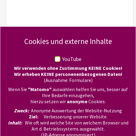
Cookies und externe Inhalte
Absenden
YouTube
Wir verwenden ohne Zustimmung KEINE Cookies!
Wir erheben KEINE personenenbezogenen Daten!
Kontakt
(Ausnahme: Formulare)
Wenn Sie
"Matomo"
auswählen helfen Sie uns, besser auf
Evangelische Jugend Hamburg
Ihre Bedarfe einzugehen,
Königstraße 54
hierzu setzen wir
anonyme
Cookies:
22767 Hamburg
Zweck:
Anonyme Auswertung der Website-Nutzung
Tel +49 40 306201372
Ziel:
Verbesserung unserer Website.
E-Mail:
rockmit
ejh-online.de
Inhalt:
Wie oft wird welche Site von welchem Browser und
Navigation
Art d. Betriebssystems ausgewählt.
© 2025 ROCK mIT!
(IP-Adresse anonymisiert)