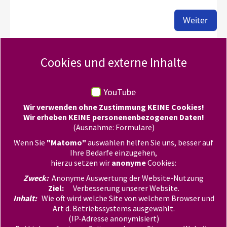
Cookies und externe Inhalte
YouTube
Wir verwenden ohne Zustimmung KEINE Cookies!
Wir erheben KEINE personenenbezogenen Daten!
Kontakt
(Ausnahme: Formulare)
Wenn Sie
"Matomo"
auswählen helfen Sie uns, besser auf
Evangelische Jugend Hamburg
Ihre Bedarfe einzugehen,
Königstraße 54
hierzu setzen wir
anonyme
Cookies:
22767 Hamburg
Zweck:
Anonyme Auswertung der Website-Nutzung
Tel +49 40 306201372
Ziel:
Verbesserung unserer Website.
E-Mail:
rockmit
ejh-online.de
Inhalt:
Wie oft wird welche Site von welchem Browser und
Navigation
Art d. Betriebssystems ausgewählt.
© 2025 ROCK mIT!
(IP-Adresse anonymisiert)